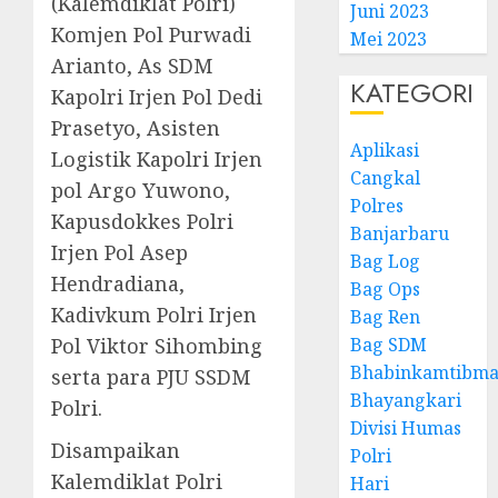
(Kalemdiklat Polri)
Juni 2023
Komjen Pol Purwadi
Mei 2023
Arianto, As SDM
KATEGORI
Kapolri Irjen Pol Dedi
Prasetyo, Asisten
Aplikasi
Logistik Kapolri Irjen
Cangkal
pol Argo Yuwono,
Polres
Kapusdokkes Polri
Banjarbaru
Irjen Pol Asep
Bag Log
Hendradiana,
Bag Ops
Kadivkum Polri Irjen
Bag Ren
Pol Viktor Sihombing
Bag SDM
Bhabinkamtibma
serta para PJU SSDM
Bhayangkari
Polri.
Divisi Humas
Disampaikan
Polri
Kalemdiklat Polri
Hari