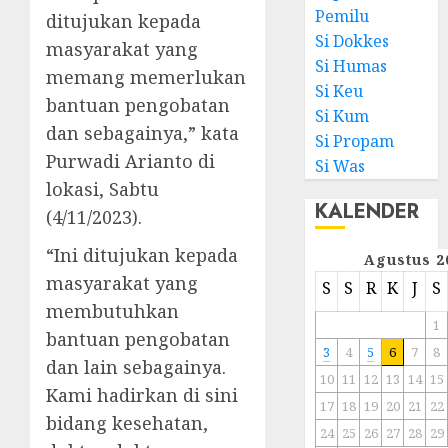
Pemilu
ditujukan kepada
Si Dokkes
masyarakat yang
Si Humas
memang memerlukan
Si Keu
bantuan pengobatan
Si Kum
dan sebagainya,” kata
Si Propam
Purwadi Arianto di
Si Was
lokasi, Sabtu
KALENDER
(4/11/2023).
“Ini ditujukan kepada
Agustus 2
masyarakat yang
S
S
R
K
J
S
membutuhkan
1
bantuan pengobatan
3
4
5
6
7
8
dan lain sebagainya.
10
11
12
13
14
15
Kami hadirkan di sini
17
18
19
20
21
22
bidang kesehatan,
24
25
26
27
28
29