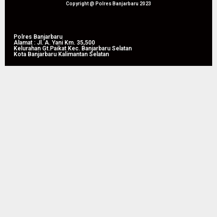
05/08/2026
Tahun
Copyright @ Polres Banjarbaru 2023
0
2026
05/08/2026
Polres Banjarbaru
Alamat : Jl. A. Yani Km. 35,500
0
Kelurahan Gt.Paikat Kec. Banjarbaru Selatan
Kota Banjarbaru Kalimantan Selatan