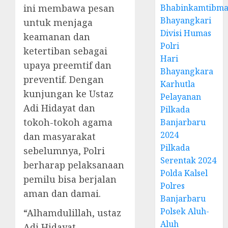
ini membawa pesan
Bhabinkamtibma
Bhayangkari
untuk menjaga
Divisi Humas
keamanan dan
Polri
ketertiban sebagai
Hari
upaya preemtif dan
Bhayangkara
preventif. Dengan
Karhutla
kunjungan ke Ustaz
Pelayanan
Adi Hidayat dan
Pilkada
tokoh-tokoh agama
Banjarbaru
2024
dan masyarakat
Pilkada
sebelumnya, Polri
Serentak 2024
berharap pelaksanaan
Polda Kalsel
pemilu bisa berjalan
Polres
aman dan damai.
Banjarbaru
Polsek Aluh-
“Alhamdulillah, ustaz
Aluh
Adi Hidayat