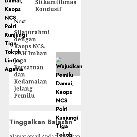
Sitkamtibmas
Kondusif
Next
Silaturahmi
dengan
Kaops NCS,
UAH Imbau
Jaga
Persatuan
dan
Kedamaian
Jelang
Pemilu
Tinggalkan Balasan
Alamat email Anda tidak akan