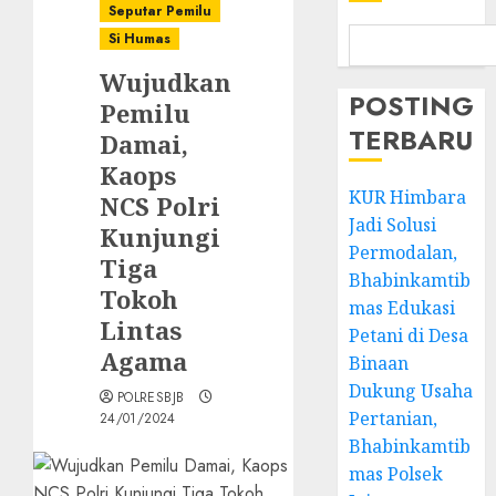
Seputar Pemilu
Si Humas
Wujudkan
POSTING
Pemilu
TERBARU
Damai,
Kaops
KUR Himbara
NCS Polri
Jadi Solusi
Kunjungi
Permodalan,
Tiga
Bhabinkamtib
Tokoh
mas Edukasi
Lintas
Petani di Desa
Agama
Binaan
Dukung Usaha
POLRESBJB
Pertanian,
24/01/2024
Bhabinkamtib
mas Polsek