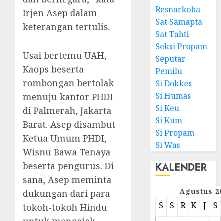
Resnarkoba
Irjen Asep dalam
Sat Samapta
keterangan tertulis.
Sat Tahti
Seksi Propam
Usai bertemu UAH,
Seputar
Kaops beserta
Pemilu
rombongan bertolak
Si Dokkes
Si Humas
menuju kantor PHDI
Si Keu
di Palmerah, Jakarta
Si Kum
Barat. Asep disambut
Si Propam
Ketua Umum PHDI,
Si Was
Wisnu Bawa Tenaya
beserta pengurus. Di
KALENDER
sana, Asep meminta
Agustus 2
dukungan dari para
S
S
R
K
J
S
tokoh-tokoh Hindu