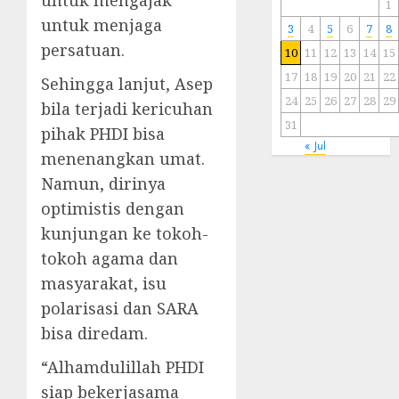
untuk mengajak
1
untuk menjaga
3
4
5
6
7
8
persatuan.
10
11
12
13
14
15
17
18
19
20
21
22
Sehingga lanjut, Asep
24
25
26
27
28
29
bila terjadi kericuhan
31
pihak PHDI bisa
« Jul
menenangkan umat.
Namun, dirinya
optimistis dengan
kunjungan ke tokoh-
tokoh agama dan
masyarakat, isu
polarisasi dan SARA
bisa diredam.
“Alhamdulillah PHDI
siap bekerjasama