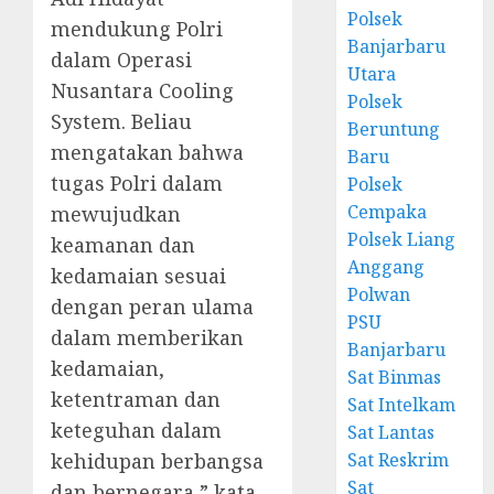
Polsek
mendukung Polri
Banjarbaru
dalam Operasi
Utara
Nusantara Cooling
Polsek
System. Beliau
Beruntung
mengatakan bahwa
Baru
tugas Polri dalam
Polsek
Cempaka
mewujudkan
Polsek Liang
keamanan dan
Anggang
kedamaian sesuai
Polwan
dengan peran ulama
PSU
dalam memberikan
Banjarbaru
kedamaian,
Sat Binmas
ketentraman dan
Sat Intelkam
keteguhan dalam
Sat Lantas
kehidupan berbangsa
Sat Reskrim
Sat
dan bernegara,” kata