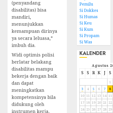
(penyandang
Pemilu
disabilitas) bisa
Si Dokkes
mandiri,
Si Humas
Si Keu
menunjukkan
Si Kum
kemampuan dirinya
Si Propam
ya secara leluasa,”
Si Was
imbuh dia.
KALENDER
Widi optimis polisi
berlatar belakang
Agustus 2
disabilitas mampu
S
S
R
K
J
S
bekerja dengan baik
1
dan dapat
3
4
5
6
7
8
meningkatkan
10
11
12
13
14
15
kompetensinya bila
17
18
19
20
21
22
didukung oleh
24
25
26
27
28
29
instrumen kerja,