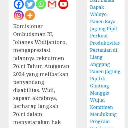
Dari Lahan
Bapak
Waluyo,
Panen Raya
Komisioner
Jagung Pipil
Ombudsman RI,
Perkuat
Johanes Widijantoro,
Produktivitas
mengapresiasi
Pertanian di
Liang
jalannya rekrutmen
Anggang
Polri Tahun Anggaran
Panen Jagung
2024 yang melibatkan
Pipil di
penyandang
Guntung
disabilitas. Widi,
Manggis
sapaan akrabnya,
Wujud
berharap langkah
Komitmen
Polri dalam
Mendukung
Program
menyetarakan hak