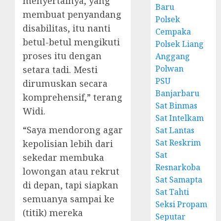
menyertainya, yang
Baru
membuat penyandang
Polsek
disabilitas, itu nanti
Cempaka
betul-betul mengikuti
Polsek Liang
proses itu dengan
Anggang
Polwan
setara tadi. Mesti
PSU
dirumuskan secara
Banjarbaru
komprehensif,” terang
Sat Binmas
Widi.
Sat Intelkam
“Saya mendorong agar
Sat Lantas
Sat Reskrim
kepolisian lebih dari
Sat
sekedar membuka
Resnarkoba
lowongan atau rekrut
Sat Samapta
di depan, tapi siapkan
Sat Tahti
semuanya sampai ke
Seksi Propam
(titik) mereka
Seputar