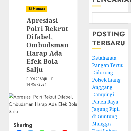
Si Humas
Apresiasi
Polri Rekrut
POSTING
Difabel,
TERBARU
Ombudsman
Harap Ada
Ketahanan
Efek Bola
Pangan Terus
Salju
Didorong,
POLRESBJB
Polsek Liang
14/06/2024
Anggang
Dampingi
Panen Raya
Jagung Pipil
di Guntung
Manggis
Sharing