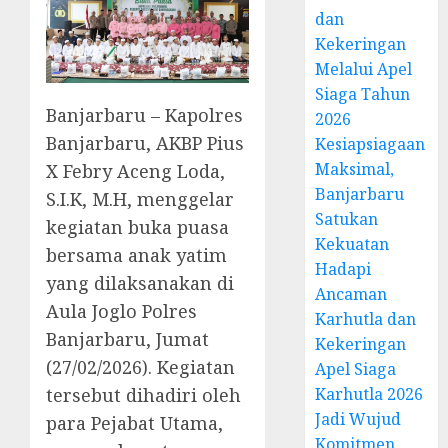
dan
Kekeringan
Melalui Apel
Siaga Tahun
Banjarbaru – Kapolres
2026
Banjarbaru, AKBP Pius
Kesiapsiagaan
Maksimal,
X Febry Aceng Loda,
Banjarbaru
S.I.K, M.H, menggelar
Satukan
kegiatan buka puasa
Kekuatan
bersama anak yatim
Hadapi
yang dilaksanakan di
Ancaman
Aula Joglo Polres
Karhutla dan
Banjarbaru, Jumat
Kekeringan
(27/02/2026). Kegiatan
Apel Siaga
Karhutla 2026
tersebut dihadiri oleh
Jadi Wujud
para Pejabat Utama,
Komitmen