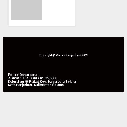
Kekeringan
Koordinasi
di
Penanggulangan
Lapangan
Karhutla
Dr.
dan
Murdjani,
Kekeringan
Kota
Melalui
Banjarbaru
Apel
Siaga
05/08/2026
Tahun
Copyright @ Polres Banjarbaru 2023
0
2026
05/08/2026
Polres Banjarbaru
Alamat : Jl. A. Yani Km. 35,500
0
Kelurahan Gt.Paikat Kec. Banjarbaru Selatan
Kota Banjarbaru Kalimantan Selatan