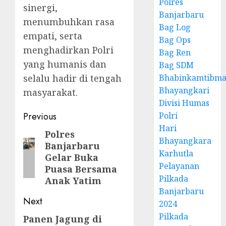
Polres
sinergi,
Banjarbaru
menumbuhkan rasa
Bag Log
empati, serta
Bag Ops
menghadirkan Polri
Bag Ren
yang humanis dan
Bag SDM
Bhabinkamtibma
selalu hadir di tengah
Bhayangkari
masyarakat.
Divisi Humas
Polri
Previous
Hari
Polres
Bhayangkara
Banjarbaru
Karhutla
Gelar Buka
Pelayanan
Puasa Bersama
Pilkada
Anak Yatim
Banjarbaru
Next
2024
Pilkada
Panen Jagung di