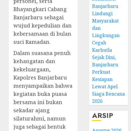
personel, serta
Banjarbaru
Bhayangkari Cabang
Lindungi
Banjarbaru sebagai
Masyarakat
wujud kepedulian dan
dan
kebersamaan di bulan
Lingkungan
suci Ramadan.
Cegah
Karhutla
Dalam suasana penuh
Sejak Dini,
kehangatan dan
Banjarbaru
kekeluargaan,
Perkuat
Kapolres Banjarbaru
Kesiapan
menyampaikan bahwa
Lewat Apel
kegiatan buka puasa
Siaga Bencana
2026
bersama ini bukan
sekadar ajang
ARSIP
silaturahmi, namun
juga sebagai bentuk
Agustus 2026