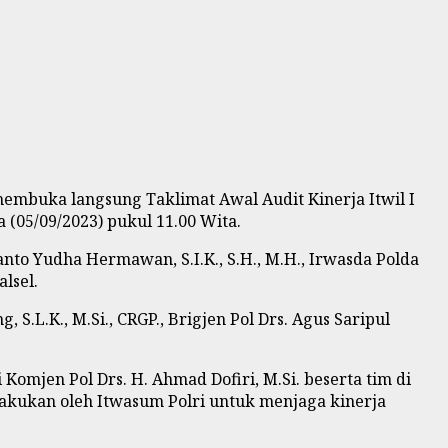
membuka
langsung
Taklimat Awal Audit Kinerja Itwil I
a
(0
5
/09/
2023
) pukul 11.00 Wita
.
syanto Yudha Hermawan, S.I.K., S.H., M.H., Irwasda Polda
lsel.
S.L.K., M.Si., CRGP., Brigjen Pol Drs. Agus Saripul
mjen Pol Drs. H. Ahmad Dofiri, M.Si. beserta tim di
lakukan oleh Itwasum Polri untuk menjaga kinerja