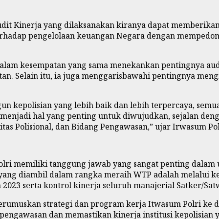
Audit Kinerja yang dilaksanakan kiranya dapat memberik
erhadap pengelolaan keuangan Negara dengan mempedom
dalam kesempatan yang sama menekankan pentingnya audit
n. Selain itu, ia juga menggarisbawahi pentingnya mengi
kepolisian yang lebih baik dan lebih terpercaya, semua
 menjadi hal yang penting untuk diwujudkan, sejalan den
itas Polisional, dan Bidang Pengawasan,” ujar Irwasum Po
ri memiliki tanggung jawab yang sangat penting dalam 
s yang diambil dalam rangka meraih WTP adalah melalui ke
23 serta kontrol kinerja seluruh manajerial Satker/Satwi
rumuskan strategi dan program kerja Itwasum Polri ke d
pengawasan dan memastikan kinerja institusi kepolisian ya