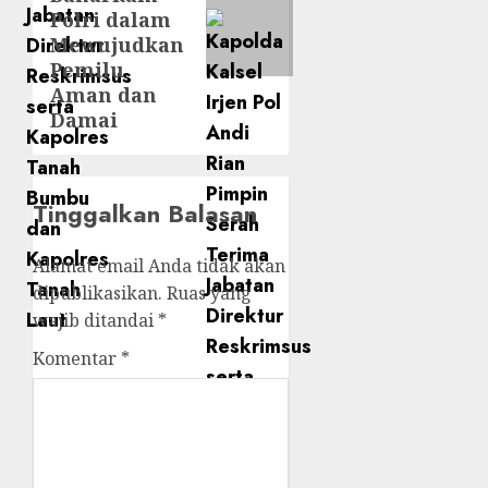
Polri dalam
Mewujudkan
Pemilu
Aman dan
Damai
Tinggalkan Balasan
Alamat email Anda tidak akan
dipublikasikan.
Ruas yang
wajib ditandai
*
Komentar
*