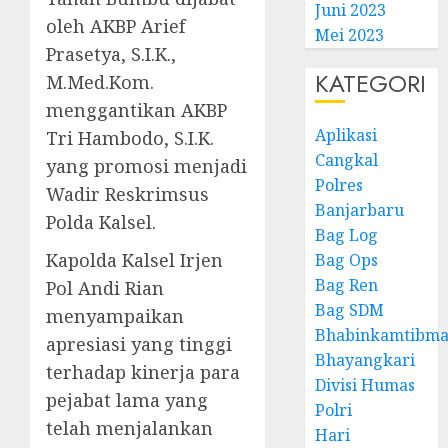
Juni 2023
oleh AKBP Arief
Mei 2023
Prasetya, S.I.K.,
KATEGORI
M.Med.Kom.
menggantikan AKBP
Aplikasi
Tri Hambodo, S.I.K.
Cangkal
yang promosi menjadi
Polres
Wadir Reskrimsus
Banjarbaru
Polda Kalsel.
Bag Log
Kapolda Kalsel Irjen
Bag Ops
Bag Ren
Pol Andi Rian
Bag SDM
menyampaikan
Bhabinkamtibma
apresiasi yang tinggi
Bhayangkari
terhadap kinerja para
Divisi Humas
pejabat lama yang
Polri
telah menjalankan
Hari