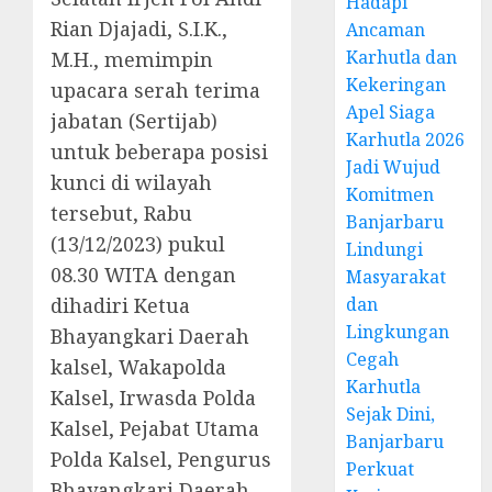
Hadapi
Rian Djajadi, S.I.K.,
Ancaman
Karhutla dan
M.H., memimpin
Kekeringan
upacara serah terima
Apel Siaga
jabatan (Sertijab)
Karhutla 2026
untuk beberapa posisi
Jadi Wujud
kunci di wilayah
Komitmen
tersebut, Rabu
Banjarbaru
(13/12/2023) pukul
Lindungi
08.30 WITA dengan
Masyarakat
dihadiri Ketua
dan
Lingkungan
Bhayangkari Daerah
Cegah
kalsel, Wakapolda
Karhutla
Kalsel, Irwasda Polda
Sejak Dini,
Kalsel, Pejabat Utama
Banjarbaru
Polda Kalsel, Pengurus
Perkuat
Bhayangkari Daerah