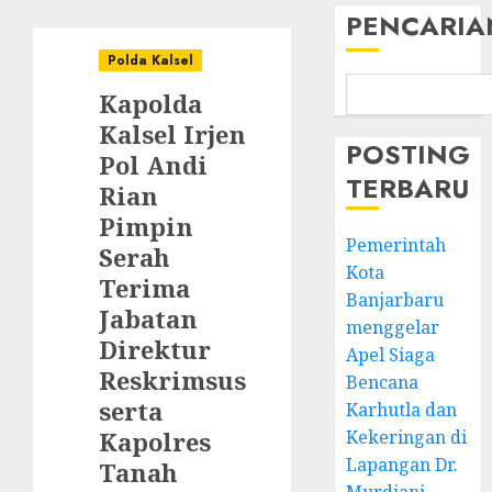
PENCARIA
Polda Kalsel
Kapolda
Kalsel Irjen
POSTING
Pol Andi
TERBARU
Rian
Pimpin
Pemerintah
Serah
Kota
Terima
Banjarbaru
Jabatan
menggelar
Direktur
Apel Siaga
Reskrimsus
Bencana
serta
Karhutla dan
Kapolres
Kekeringan di
Lapangan Dr.
Tanah