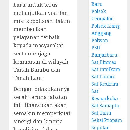
Baru
baru untuk terus
Polsek
melanjutkan visi dan
Cempaka
misi kepolisian dalam
Polsek Liang
memberikan
Anggang
pelayanan terbaik
Polwan
kepada masyarakat
PSU
serta menjaga
Banjarbaru
keamanan di wilayah
Sat Binmas
Tanah Bumbu dan
Sat Intelkam
Sat Lantas
Tanah Laut.
Sat Reskrim
Dengan dilakukannya
Sat
serah terima jabatan
Resnarkoba
ini, diharapkan akan
Sat Samapta
semakin memperkuat
Sat Tahti
Seksi Propam
sinergi dan kinerja
Seputar
kepolisian dalam