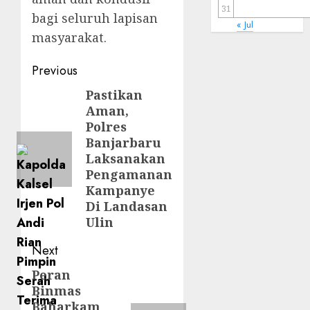
31
bagi seluruh lapisan
« Jul
masyarakat.
Previous
Pastikan
Aman,
Polres
Banjarbaru
Laksanakan
Pengamanan
Kampanye
Di Landasan
Ulin
Next
Peran
Binmas
Baharkam