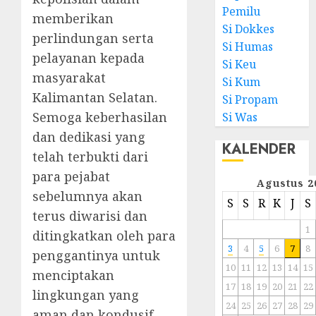
Pemilu
memberikan
Si Dokkes
perlindungan serta
Si Humas
pelayanan kepada
Si Keu
masyarakat
Si Kum
Kalimantan Selatan.
Si Propam
Semoga keberhasilan
Si Was
dan dedikasi yang
KALENDER
telah terbukti dari
para pejabat
Agustus 2
sebelumnya akan
S
S
R
K
J
S
terus diwarisi dan
1
ditingkatkan oleh para
3
4
5
6
7
8
penggantinya untuk
10
11
12
13
14
15
menciptakan
17
18
19
20
21
22
lingkungan yang
24
25
26
27
28
29
aman dan kondusif