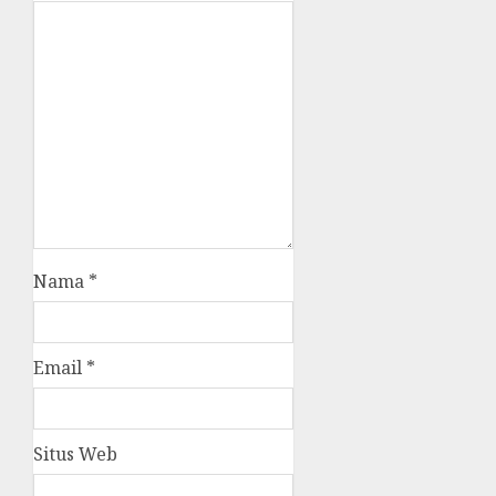
Nama
*
Email
*
Situs Web