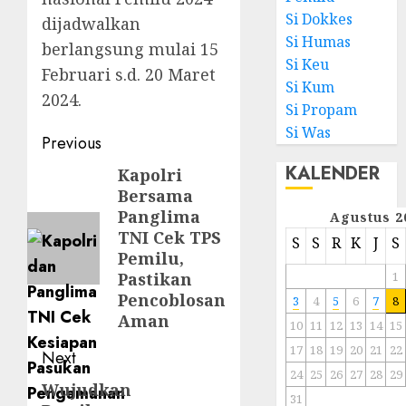
Si Dokkes
dijadwalkan
Si Humas
berlangsung mulai 15
Si Keu
Februari s.d. 20 Maret
Si Kum
2024.
Si Propam
Si Was
Previous
KALENDER
Kapolri
Bersama
Panglima
Agustus 2
TNI Cek TPS
S
S
R
K
J
S
Pemilu,
Pastikan
1
Pencoblosan
3
4
5
6
7
8
Aman
10
11
12
13
14
15
17
18
19
20
21
22
Next
24
25
26
27
28
29
Wujudkan
31