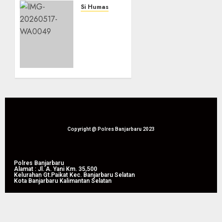
Densus
Si Humas
88:
Presiden
Terorisme
Prabowo:
Kini
Ketahanan
Tak
Pangan
Lagi
Jadi
Bergerak
Fondasi
dengan
Kedaulatan
Cara
Bangsa
Lama
17/05/2026
0
21/05/2026
Copyright @ Polres Banjarbaru 2023
0
Polres Banjarbaru
Alamat : Jl. A. Yani Km. 35,500
Kelurahan Gt.Paikat Kec. Banjarbaru Selatan
Kota Banjarbaru Kalimantan Selatan