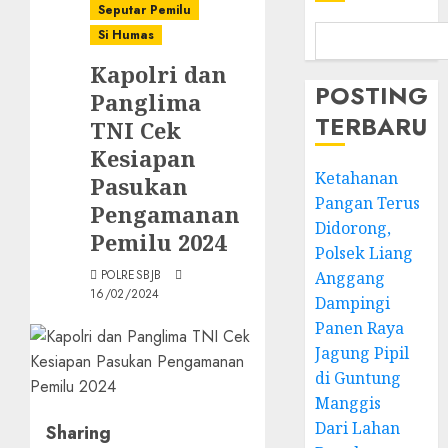
Seputar Pemilu
Si Humas
Kapolri dan
POSTING
Panglima
TERBARU
TNI Cek
Kesiapan
Ketahanan
Pasukan
Pangan Terus
Pengamanan
Didorong,
Pemilu 2024
Polsek Liang
POLRESBJB
Anggang
16/02/2024
Dampingi
Panen Raya
Jagung Pipil
di Guntung
Manggis
Dari Lahan
Sharing