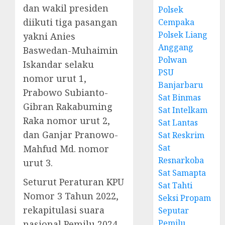
dan wakil presiden
Polsek
diikuti tiga pasangan
Cempaka
Polsek Liang
yakni Anies
Anggang
Baswedan-Muhaimin
Polwan
Iskandar selaku
PSU
nomor urut 1,
Banjarbaru
Prabowo Subianto-
Sat Binmas
Gibran Rakabuming
Sat Intelkam
Raka nomor urut 2,
Sat Lantas
dan Ganjar Pranowo-
Sat Reskrim
Sat
Mahfud Md. nomor
Resnarkoba
urut 3.
Sat Samapta
Seturut Peraturan KPU
Sat Tahti
Nomor 3 Tahun 2022,
Seksi Propam
rekapitulasi suara
Seputar
Pemilu
nasional Pemilu 2024