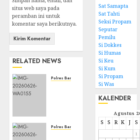
Simpan nama, email, dan
Sat Samapta
situs web saya pada
Sat Tahti
peramban ini untuk
Seksi Propam
komentar saya berikutnya.
Seputar
Pemilu
Si Dokkes
Si Humas
RELATED NEWS
Si Keu
Si Kum
Si Propam
Polres Banjarbaru
Si Was
KUR
Himbara
KALENDER
Jadi
Solusi
Permodalan,
Agustus 2
Bhabinkamtibmas
S
S
R
K
J
S
Edukasi
Polres Banjarbaru
Petani
1
Dukung