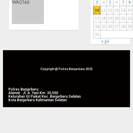
di Desa
Usaha
3
4
5
6
7
8
Binaan
Pertanian,
10
11
12
13
14
15
Bhabinkamtibmas
09/08/2026
17
18
19
20
21
22
0
Polsek
24
25
26
27
28
29
Jajaran
Sosialisasikan
31
KUR
« Jul
Himbara
09/08/2026
0
Copyright @ Polres Banjarbaru 2023
Polres Banjarbaru
Alamat : Jl. A. Yani Km. 35,500
Kelurahan Gt.Paikat Kec. Banjarbaru Selatan
Kota Banjarbaru Kalimantan Selatan