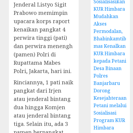
Sosialisasikan
Jenderal Listyo Sigit
KUR Himbara
Prabowo memimpin
Mudahkan
upacara korps raport
Akses
kenaikan pangkat 4
Permodalan,
perwira tinggi (pati)
Bhabinkamtib
dan perwira menengh
mas Kenalkan
KUR Himbara
(pamen) Polri di
kepada Petani
Rupattama Mabes
Desa Binaan
Polri, Jakarta, hari ini.
Polres
Rinciannya, 1 pati naik
Banjarbaru
pangkat dari Irjen
Dorong
Kesejahteraan
atau jenderal bintang
Petani melalui
dua hingga Komjen
Sosialisasi
atau jenderal bintang
Program KUR
tiga. Selain itu, ada 3
Himbara
pamen berpangkat