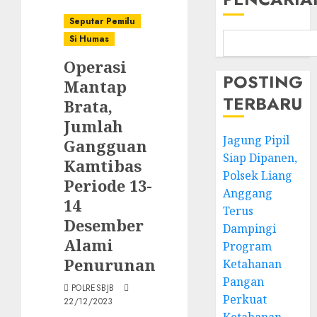
Seputar Pemilu
Si Humas
Operasi
POSTING
Mantap
TERBARU
Brata,
Jumlah
Jagung Pipil
Gangguan
Siap Dipanen,
Kamtibas
Polsek Liang
Periode 13-
Anggang
14
Terus
Desember
Dampingi
Alami
Program
Penurunan
Ketahanan
Pangan
POLRESBJB
Perkuat
22/12/2023