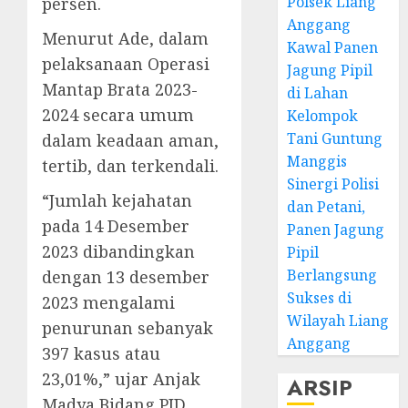
Polsek Liang
persen.
Anggang
Menurut Ade, dalam
Kawal Panen
pelaksanaan Operasi
Jagung Pipil
Mantap Brata 2023-
di Lahan
2024 secara umum
Kelompok
Tani Guntung
dalam keadaan aman,
Manggis
tertib, dan terkendali.
Sinergi Polisi
“Jumlah kejahatan
dan Petani,
pada 14 Desember
Panen Jagung
2023 dibandingkan
Pipil
Berlangsung
dengan 13 desember
Sukses di
2023 mengalami
Wilayah Liang
penurunan sebanyak
Anggang
397 kasus atau
23,01%,” ujar Anjak
ARSIP
Madya Bidang PID