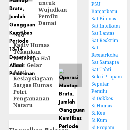
untuk
PSU
Wujudkan
Banjarbaru
Pemilu
Sat Binmas
Damai
Sat Intelkam
Sat Lantas
Next
Sat Reskrim
Kadiv Humas
Sat
Tekankan
Resnarkoba
Beberapa Hal
Sat Samapta
Saat Gelar
Sat Tahti
Apel
Seksi Propam
Kesiapsiagaan
Seputar
Satgas Humas
Pemilu
Polri
Pengamanan
Si Dokkes
Nataru
Si Humas
Si Keu
Si Kum
Si Propam