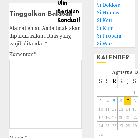
Si Dokkes
Tinggalkan Balasan
Si Humas
Si Keu
Alamat email Anda tidak akan
Si Kum
dipublikasikan.
Ruas yang
Si Propam
wajib ditandai
*
Si Was
Komentar
*
KALENDER
Agustus 2
S
S
R
K
J
S
1
3
4
5
6
7
8
10
11
12
13
14
15
17
18
19
20
21
22
24
25
26
27
28
29
31
Nama
*