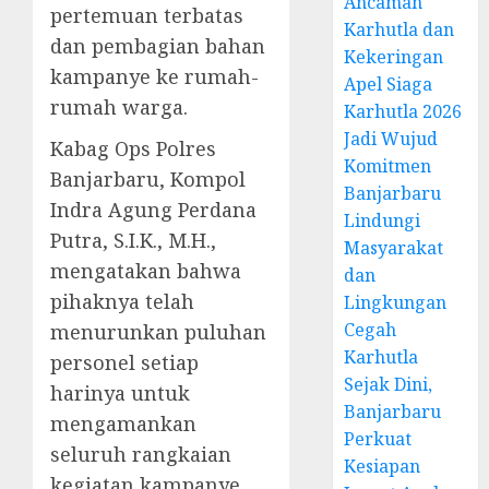
Ancaman
pertemuan terbatas
Karhutla dan
dan pembagian bahan
Kekeringan
kampanye ke rumah-
Apel Siaga
rumah warga.
Karhutla 2026
Jadi Wujud
Kabag Ops Polres
Komitmen
Banjarbaru, Kompol
Banjarbaru
Indra Agung Perdana
Lindungi
Putra, S.I.K., M.H.,
Masyarakat
mengatakan bahwa
dan
pihaknya telah
Lingkungan
Cegah
menurunkan puluhan
Karhutla
personel setiap
Sejak Dini,
harinya untuk
Banjarbaru
mengamankan
Perkuat
seluruh rangkaian
Kesiapan
kegiatan kampanye