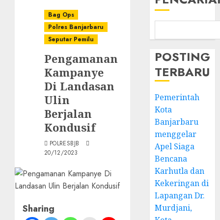
Bag Ops
Polres Banjarbaru
Seputar Pemilu
POSTING
Pengamanan
TERBARU
Kampanye
Di Landasan
Pemerintah
Ulin
Kota
Berjalan
Banjarbaru
Kondusif
menggelar
POLRESBJB
Apel Siaga
20/12/2023
Bencana
Karhutla dan
Kekeringan di
Lapangan Dr.
Sharing
Murdjani,