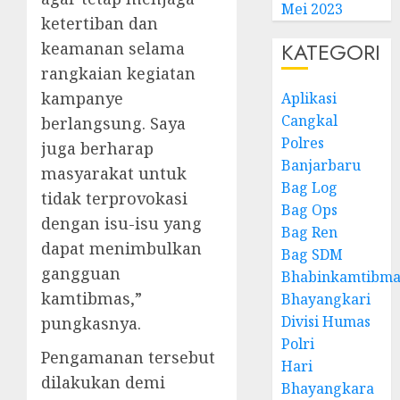
Mei 2023
ketertiban dan
KATEGORI
keamanan selama
rangkaian kegiatan
kampanye
Aplikasi
Cangkal
berlangsung. Saya
Polres
juga berharap
Banjarbaru
masyarakat untuk
Bag Log
tidak terprovokasi
Bag Ops
dengan isu-isu yang
Bag Ren
dapat menimbulkan
Bag SDM
gangguan
Bhabinkamtibma
kamtibmas,”
Bhayangkari
Divisi Humas
pungkasnya.
Polri
Pengamanan tersebut
Hari
dilakukan demi
Bhayangkara