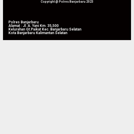
05/08/2026
Tahun
Copyright @ Polres Banjarbaru 2023
0
2026
05/08/2026
Polres Banjarbaru
Alamat : Jl. A. Yani Km. 35,500
0
Kelurahan Gt.Paikat Kec. Banjarbaru Selatan
Kota Banjarbaru Kalimantan Selatan