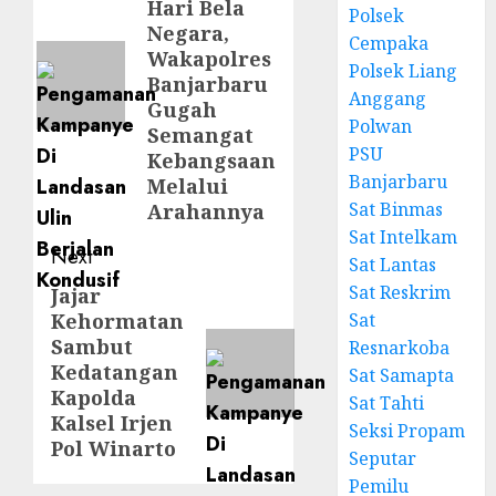
Hari Bela
Polsek
Negara,
Cempaka
Wakapolres
Polsek Liang
Banjarbaru
Anggang
Gugah
Polwan
Semangat
PSU
Kebangsaan
Banjarbaru
Melalui
Sat Binmas
Arahannya
Sat Intelkam
Next
Sat Lantas
Sat Reskrim
Jajar
Kehormatan
Sat
Sambut
Resnarkoba
Kedatangan
Sat Samapta
Kapolda
Sat Tahti
Kalsel Irjen
Seksi Propam
Pol Winarto
Seputar
Pemilu