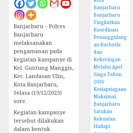
Kota
Banjarbaru
Banjarbaru
Tingkatkan
Banjarbaru – Polres
Koordinasi
Banjarbaru
Penanggulang
melaksanakan
an Karhutla
pengamanan pada
dan
kegiatan kampanye di
Kekeringan
Melalui Apel
Kel. Guntung Manggis,
Siaga Tahun
Kec. Landasan Ulin,
2026
Kota Banjarbaru,
Kesiapsiagaan
Selasa (19/12/2023)
Maksimal,
sore.
Banjarbaru
Satukan
Kegiatan kampanye
Kekuatan
tersebut dilakukan
Hadapi
dalam bentuk