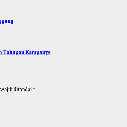
nggang
an Tahapan Kampanye
 wajib ditandai
*