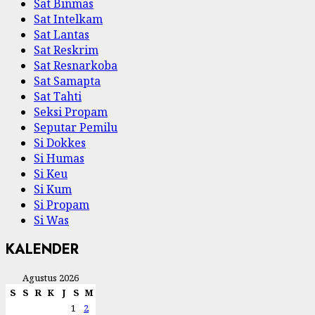
Sat Binmas
Sat Intelkam
Sat Lantas
Sat Reskrim
Sat Resnarkoba
Sat Samapta
Sat Tahti
Seksi Propam
Seputar Pemilu
Si Dokkes
Si Humas
Si Keu
Si Kum
Si Propam
Si Was
KALENDER
Agustus 2026
S
S
R
K
J
S
M
1
2