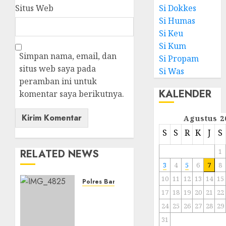
Situs Web
Si Dokkes
Si Humas
Si Keu
Si Kum
Simpan nama, email, dan
Si Propam
situs web saya pada
Si Was
peramban ini untuk
KALENDER
komentar saya berikutnya.
Agustus 2
S
S
R
K
J
S
RELATED NEWS
1
3
4
5
6
7
8
10
11
12
13
14
15
Polres Banjarbaru
17
18
19
20
21
22
Pemerintah
Kota
24
25
26
27
28
29
Banjarbaru
31