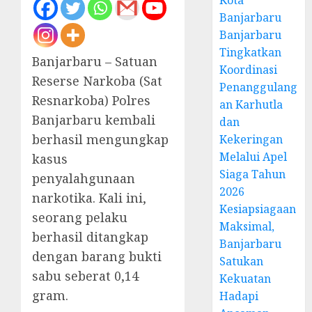
Kota
Banjarbaru
Banjarbaru
Tingkatkan
Banjarbaru – Satuan
Koordinasi
Reserse Narkoba (Sat
Penanggulang
Resnarkoba) Polres
an Karhutla
Banjarbaru kembali
dan
berhasil mengungkap
Kekeringan
Melalui Apel
kasus
Siaga Tahun
penyalahgunaan
2026
narkotika. Kali ini,
Kesiapsiagaan
seorang pelaku
Maksimal,
berhasil ditangkap
Banjarbaru
dengan barang bukti
Satukan
sabu seberat 0,14
Kekuatan
gram.
Hadapi