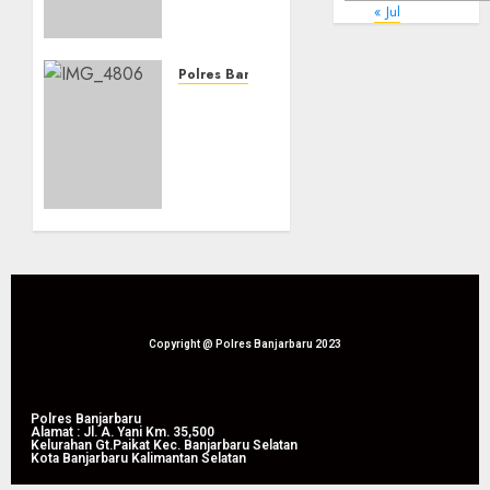
menggelar
« Jul
Apel
Siaga
Bencana
Polres Banjarbaru
Karhutla
Banjarbaru
dan
Tingkatkan
Kekeringan
Koordinasi
di
Penanggulangan
Lapangan
Karhutla
Dr.
dan
Murdjani,
Kekeringan
Kota
Melalui
Banjarbaru
Apel
Siaga
05/08/2026
Tahun
Copyright @ Polres Banjarbaru 2023
0
2026
05/08/2026
Polres Banjarbaru
Alamat : Jl. A. Yani Km. 35,500
0
Kelurahan Gt.Paikat Kec. Banjarbaru Selatan
Kota Banjarbaru Kalimantan Selatan