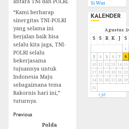
antara TNI dan POLRI.
Si Was
“Kami berharap
KALENDER
sinergitas TNI-POLRI
yang selama ini
Agustus 2
berjalan baik bisa
S
S
R
K
J
S
selalu kita jaga, TNI-
1
POLRI selalu
3
4
5
6
7
8
bekerjasama
10
11
12
13
14
15
tujuannya untuk
17
18
19
20
21
22
Indonesia Maju
24
25
26
27
28
29
sebagaimana tema
31
Rakornis hari ini,”
« Jul
tuturnya.
Previous
Polda