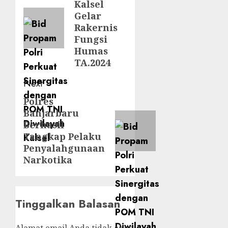
Kalsel
Gelar
Rakernis
Fungsi
Humas
TA.2024
Next
Polres
Banjarbaru
Berhasil
Tangkap Pelaku
Penyalahgunaan
Narkotika
Tinggalkan Balasan