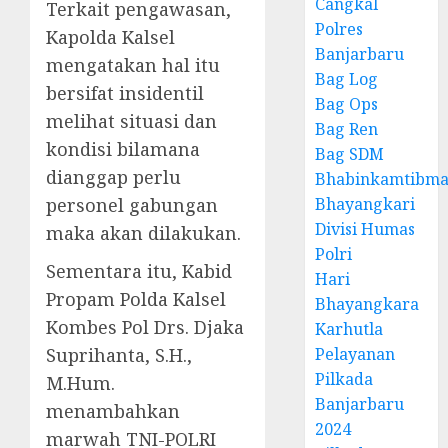
Cangkal
Terkait pengawasan,
Polres
Kapolda Kalsel
Banjarbaru
mengatakan hal itu
Bag Log
bersifat insidentil
Bag Ops
melihat situasi dan
Bag Ren
kondisi bilamana
Bag SDM
dianggap perlu
Bhabinkamtibma
personel gabungan
Bhayangkari
Divisi Humas
maka akan dilakukan.
Polri
Sementara itu, Kabid
Hari
Propam Polda Kalsel
Bhayangkara
Kombes Pol Drs. Djaka
Karhutla
Suprihanta, S.H.,
Pelayanan
Pilkada
M.Hum.
Banjarbaru
menambahkan
2024
marwah TNI-POLRI