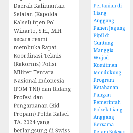
Daerah Kalimantan
Pertanian di
Liang
Selatan (Kapolda
Anggang
Kalsel) Irjen Pol
Panen Jagung
Winarto, S.H., M.H.
Pipil di
secara resmi
Guntung
membuka Rapat
Manggis
Koordinasi Teknis
Wujud
(Rakornis) Polisi
Komitmen
Militer Tentara
Mendukung
Program
Nasional Indonesia
Ketahanan
(POM TNI) dan Bidang
Pangan
Profesi dan
Pemerintah
Pengamanan (Bid
Polsek Liang
Propam) Polda Kalsel
Anggang
TA. 2024 yang
Bersama
berlangsung di Swiss-
Petani Sukses