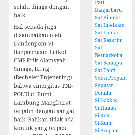
PSU
selalu dijaga dengan
Banjarbaru
baik.
Sat Binmas
Sat Intelkam
Hal senada juga
Sat Lantas
disampaikan oleh
Sat Reskrim
Dandenpom VI
Sat
Banjarmasin Letkol
Resnarkoba
CMP Erik Alamsyah
Sat Samapta
Sinaga, B.Eng
Sat Tahti
(Becheler Enjenering)
Seksi Propam
Seputar
bahwa sinergitas TNI-
Pemilu
POLRI di Bumi
Si Dokkes
Lambung Mangkurat
Si Humas
terjalin dengan sangat
Si Keu
baik. Bahkan tidak ada
Si Kum
konflik yang terjadi
Si Propam