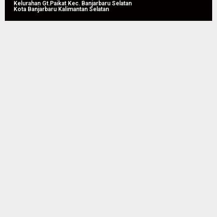
Kelurahan Gt.Paikat Kec. Banjarbaru Selatan
Kota Banjarbaru Kalimantan Selatan
05/08/2026
0