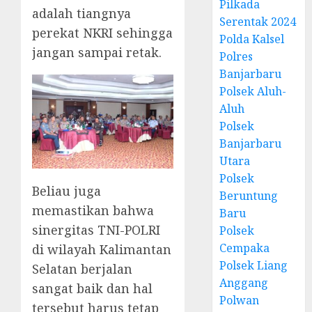
Pilkada
adalah tiangnya
Serentak 2024
perekat NKRI sehingga
Polda Kalsel
jangan sampai retak.
Polres
Banjarbaru
Polsek Aluh-
Aluh
Polsek
Banjarbaru
Utara
Polsek
Beliau juga
Beruntung
memastikan bahwa
Baru
sinergitas TNI-POLRI
Polsek
Cempaka
di wilayah Kalimantan
Polsek Liang
Selatan berjalan
Anggang
sangat baik dan hal
Polwan
tersebut harus tetap