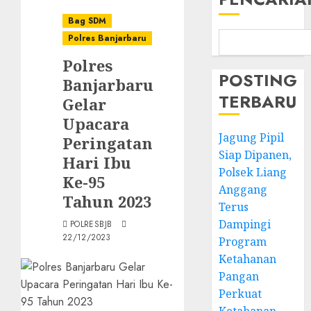
Bag SDM
Polres Banjarbaru
Polres
POSTING
Banjarbaru
TERBARU
Gelar
Upacara
Jagung Pipil
Peringatan
Siap Dipanen,
Hari Ibu
Polsek Liang
Ke-95
Anggang
Tahun 2023
Terus
Dampingi
POLRESBJB
22/12/2023
Program
Ketahanan
Pangan
Perkuat