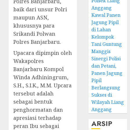
Polsek Liang
Polres Banjarbaru,
Anggang
baik dari unsur Polri
Kawal Panen
maupun ASN,
Jagung Pipil
khususnya para
di Lahan
Srikandi Polwan
Kelompok
Polres Banjarbaru.
Tani Guntung
Manggis
Upacara dipimpin oleh
Sinergi Polisi
Wakapolres
dan Petani,
Banjarbaru Kompol
Panen Jagung
Winda Adhiningrum,
Pipil
S.H., S.I.K., M.M. Upcara
Berlangsung
tersebut adalah
Sukses di
sebagai bentuk
Wilayah Liang
penghormatan dan
Anggang
apresiasi terhadap
ARSIP
peran Ibu sebagai