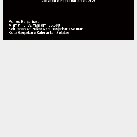
Pipil di
Copyright @ Polres Banjarbaru 2023
Guntung
Manggis
Polres Banjarbaru
Alamat : Jl. A. Yani Km. 35,500
07/08/2026
Kelurahan Gt.Paikat Kec. Banjarbaru Selatan
0
Kota Banjarbaru Kalimantan Selatan