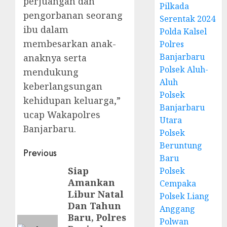
perjuangan dan
Pilkada
pengorbanan seorang
Serentak 2024
ibu dalam
Polda Kalsel
membesarkan anak-
Polres
Banjarbaru
anaknya serta
Polsek Aluh-
mendukung
Aluh
keberlangsungan
Polsek
kehidupan keluarga,”
Banjarbaru
ucap Wakapolres
Utara
Banjarbaru.
Polsek
Beruntung
Previous
Baru
Siap
Polsek
Amankan
Cempaka
Libur Natal
Polsek Liang
Dan Tahun
Anggang
Baru, Polres
Polwan