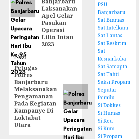
Banjarbaru
PSU
Laksanakan
Banjarbaru
Apel Gelar
Sat Binmas
Pasukan
Sat Intelkam
Operasi
Sat Lantas
Lilin Intan
Sat Reskrim
2023
Sat
Next
Resnarkoba
Sat Samapta
Petugas
Sat Tahti
Polres
Banjarbaru
Seksi Propam
Melaksanakan
Seputar
Pengamanan
Pemilu
Pada Kegiatan
Si Dokkes
Kampanye Di
Si Humas
Loktabat
Si Keu
Utara
Si Kum
Si Propam