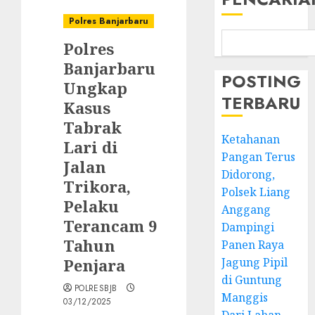
Polres Banjarbaru
Polres
Banjarbaru
POSTING
Ungkap
TERBARU
Kasus
Tabrak
Ketahanan
Lari di
Pangan Terus
Jalan
Didorong,
Trikora,
Polsek Liang
Pelaku
Anggang
Terancam 9
Dampingi
Tahun
Panen Raya
Penjara
Jagung Pipil
di Guntung
POLRESBJB
Manggis
03/12/2025