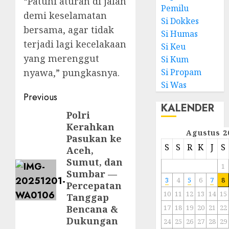
“Patuhi aturan di jalan
Pemilu
demi keselamatan
Si Dokkes
bersama, agar tidak
Si Humas
terjadi lagi kecelakaan
Si Keu
yang merenggut
Si Kum
nyawa,” pungkasnya.
Si Propam
Si Was
Previous
KALENDER
Polri
Kerahkan
Agustus 2
Pasukan ke
S
S
R
K
J
S
Aceh,
Sumut, dan
1
Sumbar —
3
4
5
6
7
8
Percepatan
10
11
12
13
14
15
Tanggap
Bencana &
17
18
19
20
21
22
Dukungan
24
25
26
27
28
29