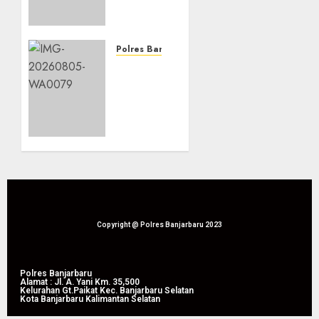
Didorong,
Polsek
Liang
Anggang
Polres Banjarbaru
Dampingi
Dari
Panen
Lahan
Raya
Bapak
Jagung
Waluyo,
Pipil di
Panen
Guntung
Raya
Manggis
Jagung
Pipil
08/08/2026
Perkuat
0
Produktivitas
Pertanian
Copyright @ Polres Banjarbaru 2023
di
Liang
Anggang
Polres Banjarbaru
Alamat : Jl. A. Yani Km. 35,500
Kelurahan Gt.Paikat Kec. Banjarbaru Selatan
Kota Banjarbaru Kalimantan Selatan
08/08/2026
0