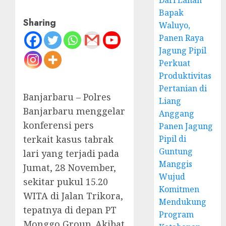
Dari Lahan
Bapak
Sharing
Waluyo,
Panen Raya
Jagung Pipil
Perkuat
Produktivitas
Pertanian di
Banjarbaru – Polres
Liang
Banjarbaru menggelar
Anggang
konferensi pers
Panen Jagung
terkait kasus tabrak
Pipil di
Guntung
lari yang terjadi pada
Manggis
Jumat, 28 November,
Wujud
sekitar pukul 15.20
Komitmen
WITA di Jalan Trikora,
Mendukung
tepatnya di depan PT
Program
Monggo Group. Akibat