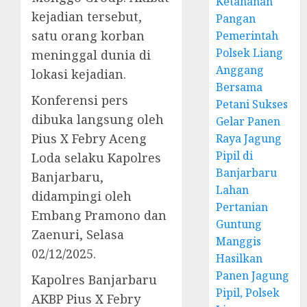
Ketahanan
kejadian tersebut,
Pangan
satu orang korban
Pemerintah
Polsek Liang
meninggal dunia di
Anggang
lokasi kejadian.
Bersama
Konferensi pers
Petani Sukses
dibuka langsung oleh
Gelar Panen
Pius X Febry Aceng
Raya Jagung
Pipil di
Loda selaku Kapolres
Banjarbaru
Banjarbaru,
Lahan
didampingi oleh
Pertanian
Embang Pramono dan
Guntung
Zaenuri, Selasa
Manggis
02/12/2025.
Hasilkan
Panen Jagung
Kapolres Banjarbaru
Pipil, Polsek
AKBP Pius X Febry