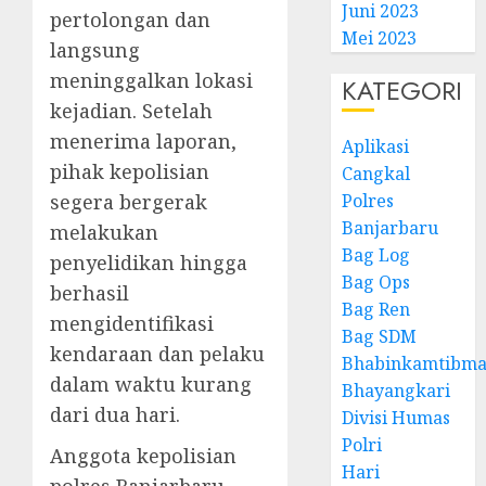
Juni 2023
pertolongan dan
Mei 2023
langsung
meninggalkan lokasi
KATEGORI
kejadian. Setelah
menerima laporan,
Aplikasi
pihak kepolisian
Cangkal
segera bergerak
Polres
Banjarbaru
melakukan
Bag Log
penyelidikan hingga
Bag Ops
berhasil
Bag Ren
mengidentifikasi
Bag SDM
kendaraan dan pelaku
Bhabinkamtibma
dalam waktu kurang
Bhayangkari
dari dua hari.
Divisi Humas
Polri
Anggota kepolisian
Hari