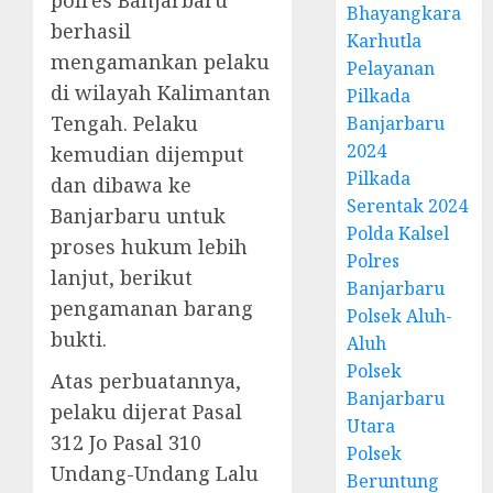
polres Banjarbaru
Bhayangkara
berhasil
Karhutla
mengamankan pelaku
Pelayanan
di wilayah Kalimantan
Pilkada
Tengah. Pelaku
Banjarbaru
2024
kemudian dijemput
Pilkada
dan dibawa ke
Serentak 2024
Banjarbaru untuk
Polda Kalsel
proses hukum lebih
Polres
lanjut, berikut
Banjarbaru
pengamanan barang
Polsek Aluh-
bukti.
Aluh
Polsek
Atas perbuatannya,
Banjarbaru
pelaku dijerat Pasal
Utara
312 Jo Pasal 310
Polsek
Undang-Undang Lalu
Beruntung