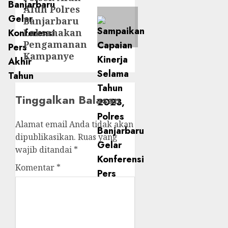
Aluh Polres
Banjarbaru
Laksanakan
Pengamanan
Kampanye
Tinggalkan Balasan
Alamat email Anda tidak akan
dipublikasikan.
Ruas yang
wajib ditandai
*
Komentar
*