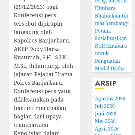
Program KUR
(29/12/2023) pagi.
Himbara
Konferensi pers
Bhabinkamtib
tersebut dipimpin
mas Sambangi
Petani,
langsung oleh
Sosialisasikan
Kapolres Banjarbaru,
KUR Himbara
AKBP Dody Harza
untuk
Kusumah, S.H., S.I.K.,
Penguatan
M.Si., didampingi oleh
Modal Usaha
jajaran Pejabat Utama
ARSIP
Polres Banjarbaru.
Konferensi pers yang
Agustus 2026
dilaksanakan pada
Juli 2026
hari ini merupakan
Juni 2026
bagian dari upaya
Mei 2026
transparansi
April 2026
Kepolisian dalam