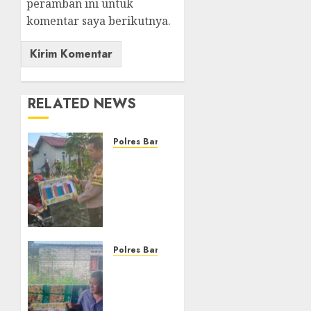
peramban ini untuk
komentar saya berikutnya.
RELATED NEWS
Polres Banjarbaru
KUR
Himbara
Jadi
Solusi
Permodalan,
Bhabinkamtibmas
Edukasi
Polres Banjarbaru
Petani
Dukung
di Desa
Usaha
Binaan
Pertanian,