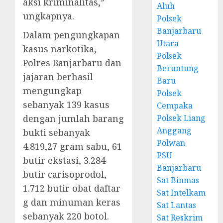
aksi kriminalitas,”
Aluh
ungkapnya.
Polsek
Banjarbaru
Dalam pengungkapan
Utara
kasus narkotika,
Polsek
Polres Banjarbaru dan
Beruntung
jajaran berhasil
Baru
mengungkap
Polsek
sebanyak 139 kasus
Cempaka
dengan jumlah barang
Polsek Liang
Anggang
bukti sebanyak
Polwan
4.819,27 gram sabu, 61
PSU
butir ekstasi, 3.284
Banjarbaru
butir carisoprodol,
Sat Binmas
1.712 butir obat daftar
Sat Intelkam
g dan minuman keras
Sat Lantas
sebanyak 220 botol.
Sat Reskrim