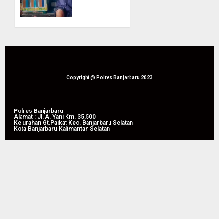
Bhabinkamtibmas
09/08/2026
Polsek
0
Jajaran
Sosialisasikan
KUR
Himbara
09/08/2026
Copyright @ Polres Banjarbaru 2023
0
Polres Banjarbaru
Alamat : Jl. A. Yani Km. 35,500
Kelurahan Gt.Paikat Kec. Banjarbaru Selatan
Kota Banjarbaru Kalimantan Selatan