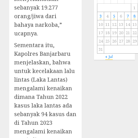
sebanyak 19.277
1
orang/jiwa dari
3
4
5
6
7
8
bahaya narkoba,”
10
11
12
13
14
15
ucapnya.
17
18
19
20
21
22
24
25
26
27
28
29
Sementara itu,
31
Kapolres Banjarbaru
« Jul
menjelaskan, bahwa
untuk kecelakaan lalu
lintas (Laka Lantas)
mengalami kenaikan
dimana Tahun 2022
kasus laka lantas ada
sebanyak 94 kasus dan
di Tahun 2023
mengalami kenaikan