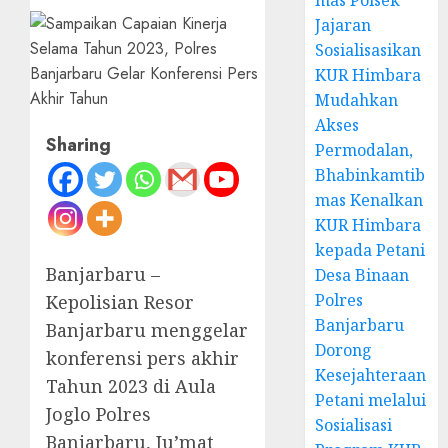
mas Polsek
Jajaran
Sosialisasikan
KUR Himbara
Mudahkan
Akses
Sharing
Permodalan,
Bhabinkamtib
mas Kenalkan
KUR Himbara
kepada Petani
Banjarbaru –
Desa Binaan
Polres
Kepolisian Resor
Banjarbaru
Banjarbaru menggelar
Dorong
konferensi pers akhir
Kesejahteraan
Tahun 2023 di Aula
Petani melalui
Joglo Polres
Sosialisasi
Banjarbaru, Ju’mat