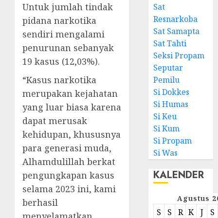
Untuk jumlah tindak
Sat
Resnarkoba
pidana narkotika
Sat Samapta
sendiri mengalami
Sat Tahti
penurunan sebanyak
Seksi Propam
19 kasus (12,03%).
Seputar
“Kasus narkotika
Pemilu
Si Dokkes
merupakan kejahatan
Si Humas
yang luar biasa karena
Si Keu
dapat merusak
Si Kum
kehidupan, khususnya
Si Propam
para generasi muda,
Si Was
Alhamdulillah berkat
KALENDER
pengungkapan kasus
selama 2023 ini, kami
Agustus 2
berhasil
S
S
R
K
J
S
menyelamatkan