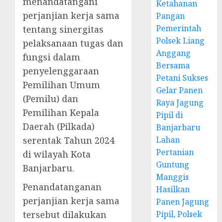
menandatangani
Ketahanan
perjanjian kerja sama
Pangan
Pemerintah
tentang sinergitas
Polsek Liang
pelaksanaan tugas dan
Anggang
fungsi dalam
Bersama
penyelenggaraan
Petani Sukses
Pemilihan Umum
Gelar Panen
(Pemilu) dan
Raya Jagung
Pemilihan Kepala
Pipil di
Daerah (Pilkada)
Banjarbaru
serentak Tahun 2024
Lahan
Pertanian
di wilayah Kota
Guntung
Banjarbaru.
Manggis
Penandatanganan
Hasilkan
perjanjian kerja sama
Panen Jagung
tersebut dilakukan
Pipil, Polsek