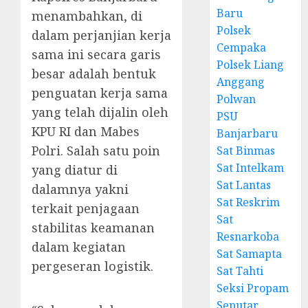
Baru
menambahkan, di
Polsek
dalam perjanjian kerja
Cempaka
sama ini secara garis
Polsek Liang
besar adalah bentuk
Anggang
penguatan kerja sama
Polwan
yang telah dijalin oleh
PSU
KPU RI dan Mabes
Banjarbaru
Polri. Salah satu poin
Sat Binmas
Sat Intelkam
yang diatur di
Sat Lantas
dalamnya yakni
Sat Reskrim
terkait penjagaan
Sat
stabilitas keamanan
Resnarkoba
dalam kegiatan
Sat Samapta
pergeseran logistik.
Sat Tahti
Seksi Propam
Seputar