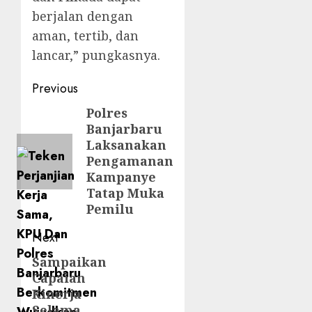
berjalan dengan
aman, tertib, dan
lancar,” pungkasnya.
Post
Previous
navigation
Polres
Previous
Banjarbaru
post:
Laksanakan
Pengamanan
Kampanye
Tatap Muka
Pemilu
Next
Sampaikan
Next
Capaian
post:
Kinerja
Selama