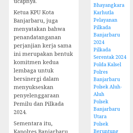
ucapnya.
Bhayangkara
Ketua KPU Kota
Karhutla
Pelayanan
Banjarbaru, juga
Pilkada
menyatakan bahwa
Banjarbaru
penandatanganan
2024
perjanjian kerja sama
Pilkada
ini merupakan bentuk
Serentak 2024
komitmen kedua
Polda Kalsel
lembaga untuk
Polres
bersinergi dalam
Banjarbaru
menyukseskan
Polsek Aluh-
Aluh
penyelenggaraan
Polsek
Pemilu dan Pilkada
Banjarbaru
2024.
Utara
Sementara itu,
Polsek
Kapolres Banjarbaru
Beruntung