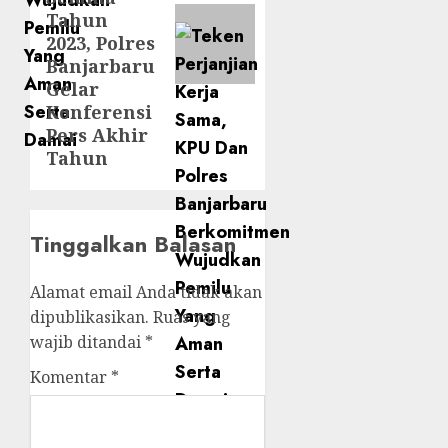
Tahun
2023, Polres
Banjarbaru
Gelar
Konferensi
Pers Akhir
Tahun
Tinggalkan Balasan
Alamat email Anda tidak akan
dipublikasikan.
Ruas yang
wajib ditandai
*
Komentar
*