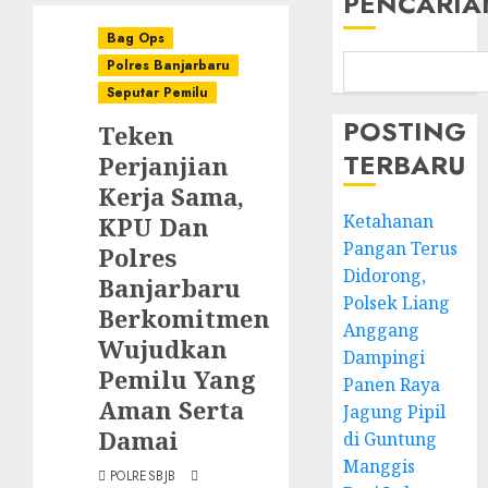
PENCARIA
Bag Ops
Polres Banjarbaru
Seputar Pemilu
POSTING
Teken
TERBARU
Perjanjian
Kerja Sama,
Ketahanan
KPU Dan
Pangan Terus
Polres
Didorong,
Banjarbaru
Polsek Liang
Berkomitmen
Anggang
Wujudkan
Dampingi
Pemilu Yang
Panen Raya
Aman Serta
Jagung Pipil
Damai
di Guntung
Manggis
POLRESBJB