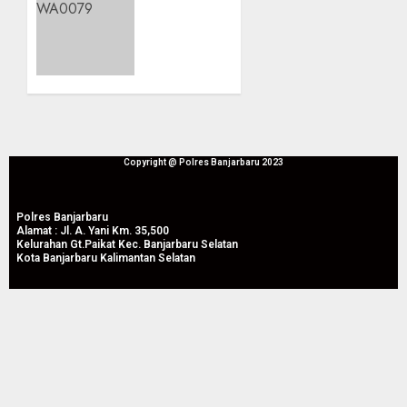
Panen
Lahan
Raya
Bapak
Jagung
Waluyo,
Pipil di
Panen
Guntung
Raya
Manggis
Jagung
Pipil
08/08/2026
Perkuat
0
Produktivitas
Copyright @ Polres Banjarbaru 2023
Pertanian
di
Polres Banjarbaru
Liang
Alamat : Jl. A. Yani Km. 35,500
Anggang
Kelurahan Gt.Paikat Kec. Banjarbaru Selatan
Kota Banjarbaru Kalimantan Selatan
08/08/2026
0