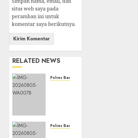
Simpan nama, email, dan
situs web saya pada
peramban ini untuk
komentar saya berikutnya.
RELATED NEWS
Polres Banjarbaru
Ketahanan
Pangan
Terus
Didorong,
Polsek
Liang
Anggang
Polres Banjarbaru
Dampingi
Dari