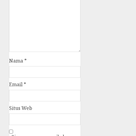
Nama
*
Email
*
Situs Web