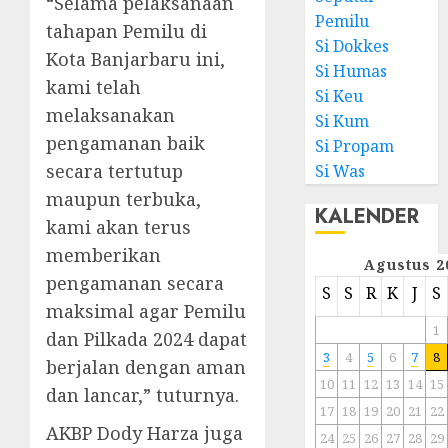
“Selama pelaksanaan
Pemilu
tahapan Pemilu di
Si Dokkes
Kota Banjarbaru ini,
Si Humas
kami telah
Si Keu
melaksanakan
Si Kum
pengamanan baik
Si Propam
secara tertutup
Si Was
maupun terbuka,
KALENDER
kami akan terus
memberikan
Agustus 2
pengamanan secara
S
S
R
K
J
S
maksimal agar Pemilu
1
dan Pilkada 2024 dapat
3
4
5
6
7
8
berjalan dengan aman
10
11
12
13
14
15
dan lancar,” tuturnya.
17
18
19
20
21
22
AKBP Dody Harza juga
24
25
26
27
28
29