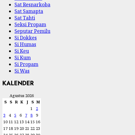
Sat Resnarkoba
Sat Samapta
Sat Tahti
Seksi Propam
Seputar Pemilu
Si Dokkes
Si Humas
Si Keu
Si Kum
Si Propam
Si Was
KALENDER
Agustus 2026
S
S
R
K
J
S
M
1
2
3
4
5
6
7
8
9
10
11
12
13
14
15
16
17
18
19
20
21
22
23
24
25
26
27
28
29
30