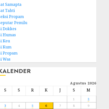
Sat Samapta
Sat Tahti
Seksi Propam
Seputar Pemilu
Si Dokkes
Si Humas
Si Keu
Si Kum
Si Propam
Si Was
KALENDER
Agustus 2026
S
S
R
K
J
S
M
1
2
3
4
5
6
7
8
9