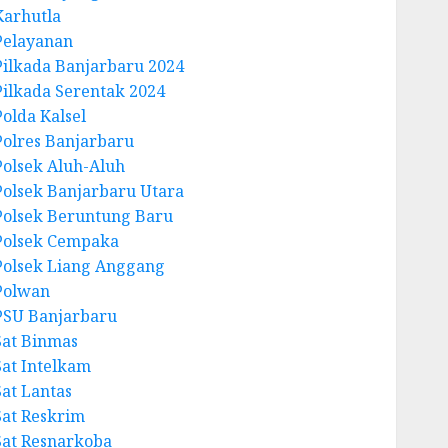
Karhutla
Pelayanan
Pilkada Banjarbaru 2024
Pilkada Serentak 2024
Polda Kalsel
Polres Banjarbaru
Polsek Aluh-Aluh
Polsek Banjarbaru Utara
Polsek Beruntung Baru
Polsek Cempaka
Polsek Liang Anggang
Polwan
PSU Banjarbaru
Sat Binmas
Sat Intelkam
Sat Lantas
Sat Reskrim
Sat Resnarkoba