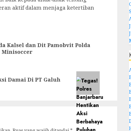
eran aktif dalam menjaga ketertiban
J
da Kalsel dan Dit Pamobvit Polda
 Minisoccer
si Damai Di PT Galuh
ikan.
Ruas yang wajib ditandai
*