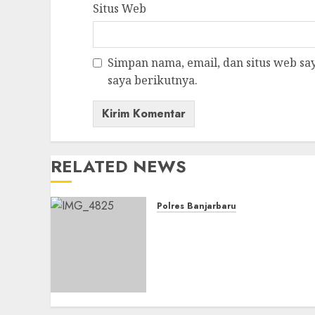
Situs Web
Simpan nama, email, dan situs web s
saya berikutnya.
RELATED NEWS
Polres Banjarbaru
Pemerintah Kota
Banjarbaru menggelar
Apel Siaga Bencana
Karhutla dan Kekeringan
di Lapangan Dr. Murdjani,
Kota Banjarbaru