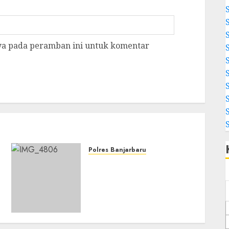
aya pada peramban ini untuk komentar
Polres Banjarbaru
Banjarbaru Tingkatkan
Koordinasi
Penanggulangan Karhutla
dan Kekeringan Melalui
Apel Siaga Tahun 2026
05/08/2026
0