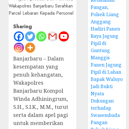
Ketahanan
Pangan,
Polsek Liang
Anggang
Sharing
Hadiri Panen
Raya Jagung
Pipil di
Guntung
Manggis
Banjarbaru – Dalam
Panen Jagung
kesempatan yang
Pipil di Lahan
penuh kehangatan,
Bapak Waluyo
Wakapolres
Jadi Bukti
Banjarbaru Kompol
Nyata
Winda Adhiningrum,
Dukungan
S.H., S.I.K., M.M., turut
terhadap
serta dalam apel pagi
Swasembada
Pangan
untuk memberikan