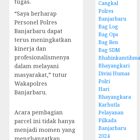
tugas.
Cangkal
Polres
“Saya berharap
Banjarbaru
Personel Polres
Bag Log
Banjarbaru dapat
Bag Ops
terus meningkatkan
Bag Ren
kinerja dan
Bag SDM
profesionalismenya
Bhabinkamtibma
dalam melayani
Bhayangkari
Divisi Humas
masyarakat,” tutur
Polri
Wakapolres
Hari
Banjarbaru.
Bhayangkara
Karhutla
Acara pembagian
Pelayanan
Pilkada
parcel ini tidak hanya
Banjarbaru
menjadi momen yang
2024
menghangatkan,