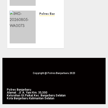
Polsek
Liang
Anggang
Polres Banjarbaru
Terus
Perkuat
Dampingi
Ketahanan
Program
Pangan,
Ketahanan
Polsek
Pangan
Liang
Anggang
07/08/2026
Hadiri
0
Panen
Raya
Jagung
Pipil di
Copyright @ Polres Banjarbaru 2023
Guntung
Manggis
Polres Banjarbaru
Alamat : Jl. A. Yani Km. 35,500
07/08/2026
Kelurahan Gt.Paikat Kec. Banjarbaru Selatan
0
Kota Banjarbaru Kalimantan Selatan