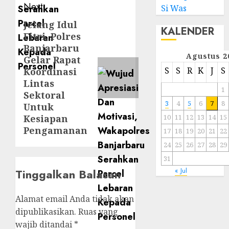
Next
Si Was
Jelang Idul
KALENDER
Fitri, Polres
Banjarbaru
Agustus 2
Gelar Rapat
S
S
R
K
J
S
Koordinasi
Lintas
1
Sektoral
3
4
5
6
7
8
Untuk
Kesiapan
10
11
12
13
14
15
Pengamanan
17
18
19
20
21
22
24
25
26
27
28
29
31
« Jul
Tinggalkan Balasan
Alamat email Anda tidak akan
dipublikasikan.
Ruas yang
wajib ditandai
*