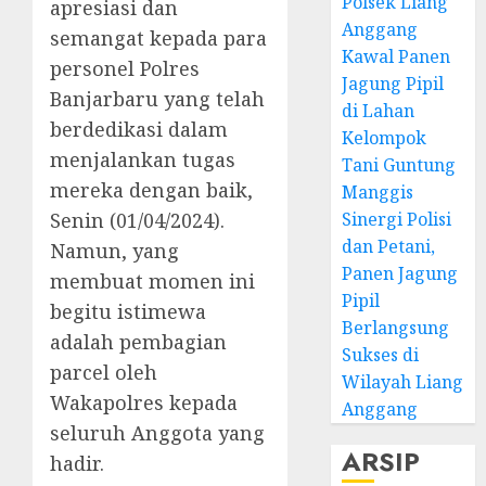
Polsek Liang
apresiasi dan
Anggang
semangat kepada para
Kawal Panen
personel Polres
Jagung Pipil
Banjarbaru yang telah
di Lahan
berdedikasi dalam
Kelompok
menjalankan tugas
Tani Guntung
mereka dengan baik,
Manggis
Senin (01/04/2024).
Sinergi Polisi
dan Petani,
Namun, yang
Panen Jagung
membuat momen ini
Pipil
begitu istimewa
Berlangsung
adalah pembagian
Sukses di
parcel oleh
Wilayah Liang
Wakapolres kepada
Anggang
seluruh Anggota yang
ARSIP
hadir.