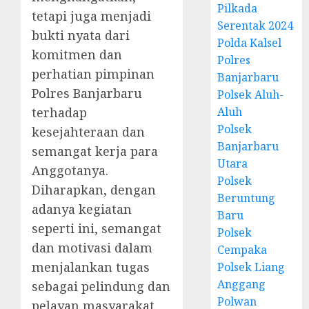
Pilkada
tetapi juga menjadi
Serentak 2024
bukti nyata dari
Polda Kalsel
komitmen dan
Polres
perhatian pimpinan
Banjarbaru
Polres Banjarbaru
Polsek Aluh-
terhadap
Aluh
Polsek
kesejahteraan dan
Banjarbaru
semangat kerja para
Utara
Anggotanya.
Polsek
Diharapkan, dengan
Beruntung
adanya kegiatan
Baru
seperti ini, semangat
Polsek
dan motivasi dalam
Cempaka
menjalankan tugas
Polsek Liang
Anggang
sebagai pelindung dan
Polwan
pelayan masyarakat