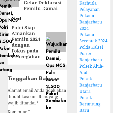
Gelar Deklarasi
Karhutla
Pemilu Damai
Pelayanan
Pilkada
Next
Banjarbaru
Polri Siap
2024
Amankan
Pilkada
Pemilu 2024
Serentak 2024
dengan
Polda Kalsel
Fokus pada
Polres
Pencegahan
Banjarbaru
Polsek Aluh-
Aluh
Tinggalkan Balasan
Polsek
Banjarbaru
Alamat email Anda tidak akan
Utara
dipublikasikan.
Ruas yang
Polsek
wajib ditandai
*
Beruntung
Baru
Komentar
*