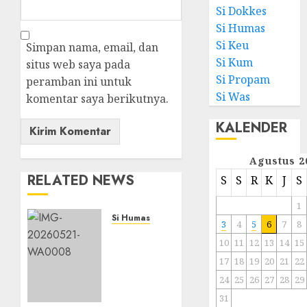
Si Dokkes
Si Humas
Si Keu
Simpan nama, email, dan
Si Kum
situs web saya pada
Si Propam
peramban ini untuk
Si Was
komentar saya berikutnya.
KALENDER
Agustus 2
RELATED NEWS
S
S
R
K
J
S
1
Si Humas
3
4
5
6
7
8
Catatan
10
11
12
13
14
15
Kritis
17
18
19
20
21
22
Para
Akademisi
24
25
26
27
28
29
dalam
31