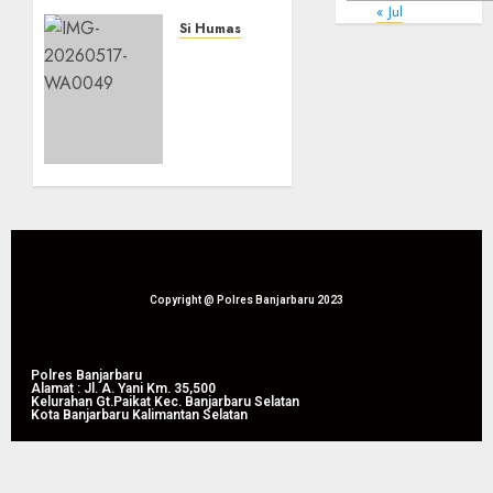
Rakernis
« Jul
Densus
Si Humas
88:
Presiden
Terorisme
Prabowo:
Kini
Ketahanan
Tak
Pangan
Lagi
Jadi
Bergerak
Fondasi
dengan
Kedaulatan
Cara
Bangsa
Lama
17/05/2026
0
21/05/2026
Copyright @ Polres Banjarbaru 2023
0
Polres Banjarbaru
Alamat : Jl. A. Yani Km. 35,500
Kelurahan Gt.Paikat Kec. Banjarbaru Selatan
Kota Banjarbaru Kalimantan Selatan