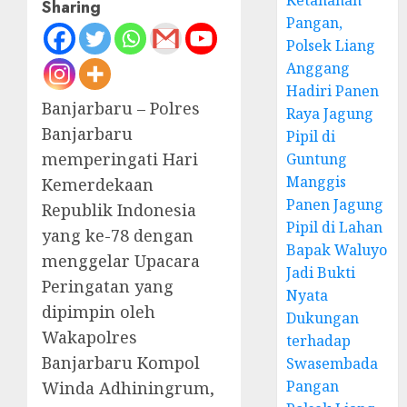
Ketahanan
Sharing
Pangan,
Polsek Liang
Anggang
Hadiri Panen
Banjarbaru – Polres
Raya Jagung
Banjarbaru
Pipil di
memperingati Hari
Guntung
Manggis
Kemerdekaan
Panen Jagung
Republik Indonesia
Pipil di Lahan
yang ke-78 dengan
Bapak Waluyo
menggelar Upacara
Jadi Bukti
Peringatan yang
Nyata
dipimpin oleh
Dukungan
Wakapolres
terhadap
Banjarbaru Kompol
Swasembada
Pangan
Winda Adhiningrum,