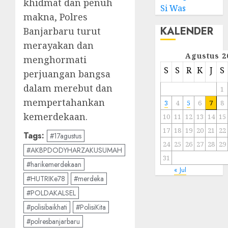
khidmat dan penuh
Si Was
makna, Polres
KALENDER
Banjarbaru turut
merayakan dan
Agustus 2
menghormati
S
S
R
K
J
S
perjuangan bangsa
dalam merebut dan
1
mempertahankan
3
4
5
6
7
8
kemerdekaan.
10
11
12
13
14
15
17
18
19
20
21
22
Tags:
#17agustus
24
25
26
27
28
29
#AKBPDODYHARZAKUSUMAH
31
#harikemerdekaan
« Jul
#HUTRIKe78
#merdeka
#POLDAKALSEL
#polisibaikhati
#PolisiKita
#polresbanjarbaru