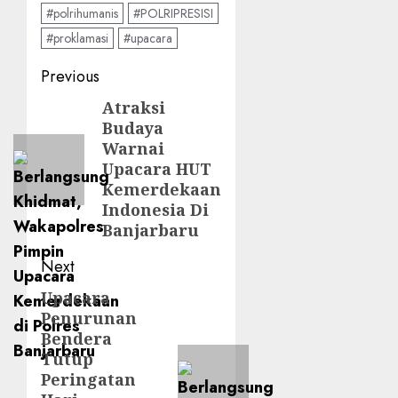
#polrihumanis
#POLRIPRESISI
#proklamasi
#upacara
Previous
Atraksi
Budaya
Warnai
Upacara HUT
Kemerdekaan
Indonesia Di
Banjarbaru
Next
Upacara
Penurunan
Bendera
Tutup
Peringatan