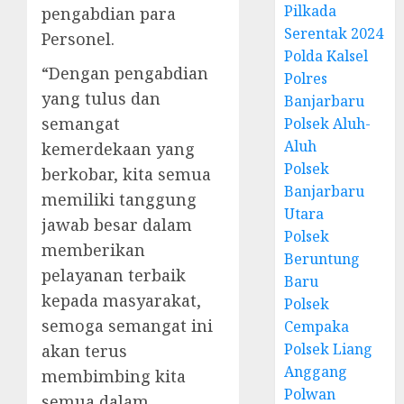
Pilkada
pengabdian para
Serentak 2024
Personel.
Polda Kalsel
“Dengan pengabdian
Polres
yang tulus dan
Banjarbaru
semangat
Polsek Aluh-
Aluh
kemerdekaan yang
Polsek
berkobar, kita semua
Banjarbaru
memiliki tanggung
Utara
jawab besar dalam
Polsek
memberikan
Beruntung
pelayanan terbaik
Baru
kepada masyarakat,
Polsek
semoga semangat ini
Cempaka
Polsek Liang
akan terus
Anggang
membimbing kita
Polwan
semua dalam