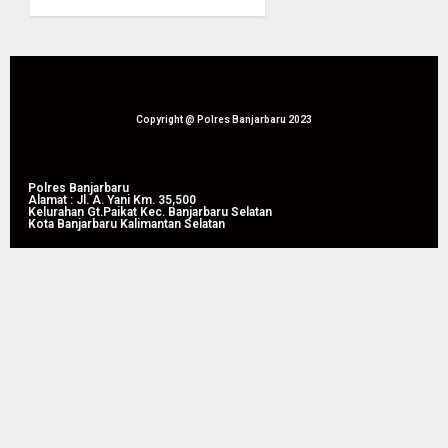
Anggang
07/08/2026
Hadiri
0
Panen
Raya
Jagung
Pipil di
Copyright @ Polres Banjarbaru 2023
Guntung
Manggis
Polres Banjarbaru
Alamat : Jl. A. Yani Km. 35,500
07/08/2026
Kelurahan Gt.Paikat Kec. Banjarbaru Selatan
0
Kota Banjarbaru Kalimantan Selatan