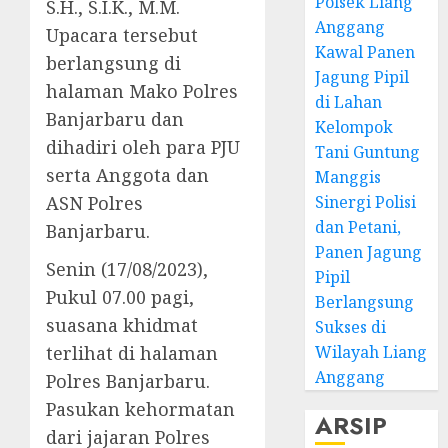
Polsek Liang
S.H., S.I.K., M.M.
Anggang
Upacara tersebut
Kawal Panen
berlangsung di
Jagung Pipil
halaman Mako Polres
di Lahan
Banjarbaru dan
Kelompok
dihadiri oleh para PJU
Tani Guntung
serta Anggota dan
Manggis
ASN Polres
Sinergi Polisi
dan Petani,
Banjarbaru.
Panen Jagung
Senin (17/08/2023),
Pipil
Pukul 07.00 pagi,
Berlangsung
suasana khidmat
Sukses di
terlihat di halaman
Wilayah Liang
Anggang
Polres Banjarbaru.
Pasukan kehormatan
ARSIP
dari jajaran Polres