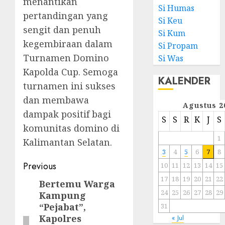
menantikan
Si Humas
pertandingan yang
Si Keu
sengit dan penuh
Si Kum
kegembiraan dalam
Si Propam
Turnamen Domino
Si Was
Kapolda Cup. Semoga
KALENDER
turnamen ini sukses
dan membawa
Agustus 2
dampak positif bagi
S
S
R
K
J
S
komunitas domino di
1
Kalimantan Selatan.
3
4
5
6
7
8
Previous
10
11
12
13
14
15
17
18
19
20
21
22
Bertemu Warga
24
25
26
27
28
29
Kampung
“Pejabat”,
31
Kapolres
« Jul