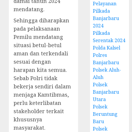
damai tahun 2024
Pelayanan
mendatang.
Pilkada
Banjarbaru
Sehingga diharapkan
2024
pada pelaksanaan
Pilkada
Pemilu mendatang
Serentak 2024
situasi betul-betul
Polda Kalsel
aman dan terkendali
Polres
sesuai dengan
Banjarbaru
harapan kita semua.
Polsek Aluh-
Aluh
Sebab Polri tidak
Polsek
bekerja sendiri dalam
Banjarbaru
menjaga Kamtibmas,
Utara
perlu keterlibatan
Polsek
stakeholder terkait
Beruntung
khususnya
Baru
masyarakat.
Polsek