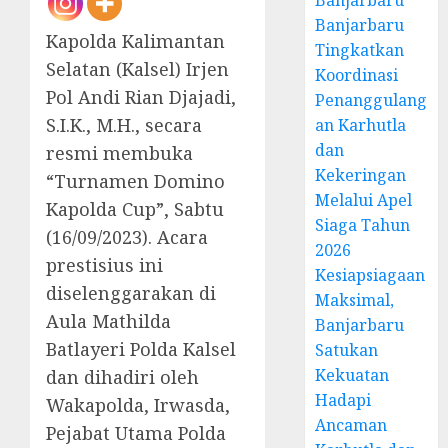
Banjarbaru
Banjarbaru
Kapolda Kalimantan
Tingkatkan
Selatan (Kalsel) Irjen
Koordinasi
Pol Andi Rian Djajadi,
Penanggulang
S.I.K., M.H., secara
an Karhutla
dan
resmi membuka
Kekeringan
“Turnamen Domino
Melalui Apel
Kapolda Cup”, Sabtu
Siaga Tahun
(16/09/2023). Acara
2026
prestisius ini
Kesiapsiagaan
diselenggarakan di
Maksimal,
Aula Mathilda
Banjarbaru
Batlayeri Polda Kalsel
Satukan
Kekuatan
dan dihadiri oleh
Hadapi
Wakapolda, Irwasda,
Ancaman
Pejabat Utama Polda