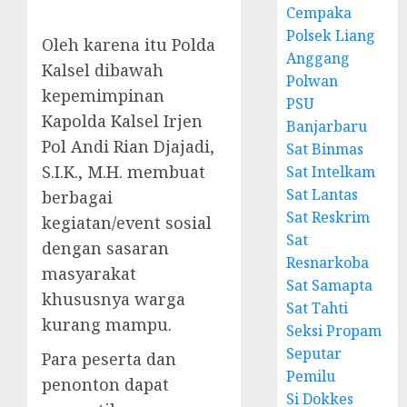
Cempaka
Polsek Liang
Oleh karena itu Polda
Anggang
Kalsel dibawah
Polwan
kepemimpinan
PSU
Kapolda Kalsel Irjen
Banjarbaru
Pol Andi Rian Djajadi,
Sat Binmas
S.I.K., M.H. membuat
Sat Intelkam
Sat Lantas
berbagai
Sat Reskrim
kegiatan/event sosial
Sat
dengan sasaran
Resnarkoba
masyarakat
Sat Samapta
khususnya warga
Sat Tahti
kurang mampu.
Seksi Propam
Seputar
Para peserta dan
Pemilu
penonton dapat
Si Dokkes