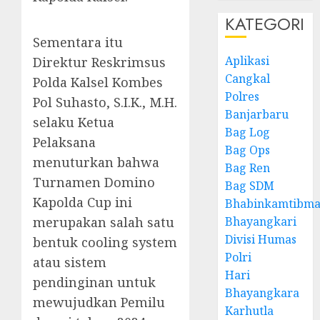
KATEGORI
Sementara itu
Aplikasi
Direktur Reskrimsus
Cangkal
Polda Kalsel Kombes
Polres
Pol Suhasto, S.I.K., M.H.
Banjarbaru
selaku Ketua
Bag Log
Pelaksana
Bag Ops
menuturkan bahwa
Bag Ren
Turnamen Domino
Bag SDM
Kapolda Cup ini
Bhabinkamtibma
merupakan salah satu
Bhayangkari
Divisi Humas
bentuk cooling system
Polri
atau sistem
Hari
pendinginan untuk
Bhayangkara
mewujudkan Pemilu
Karhutla