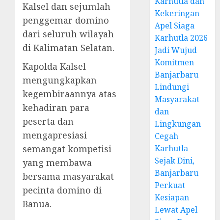
Karhutla dan
Kalsel dan sejumlah
Kekeringan
penggemar domino
Apel Siaga
dari seluruh wilayah
Karhutla 2026
di Kalimatan Selatan.
Jadi Wujud
Komitmen
Kapolda Kalsel
Banjarbaru
mengungkapkan
Lindungi
kegembiraannya atas
Masyarakat
kehadiran para
dan
peserta dan
Lingkungan
mengapresiasi
Cegah
semangat kompetisi
Karhutla
Sejak Dini,
yang membawa
Banjarbaru
bersama masyarakat
Perkuat
pecinta domino di
Kesiapan
Banua.
Lewat Apel