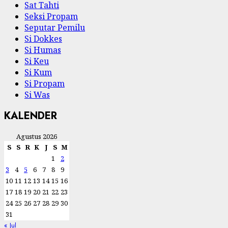
Sat Tahti
Seksi Propam
Seputar Pemilu
Si Dokkes
Si Humas
Si Keu
Si Kum
Si Propam
Si Was
KALENDER
Agustus 2026
S
S
R
K
J
S
M
1
2
3
4
5
6
7
8
9
10
11
12
13
14
15
16
17
18
19
20
21
22
23
24
25
26
27
28
29
30
31
« Jul