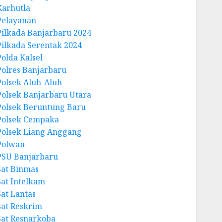
Karhutla
Pelayanan
Pilkada Banjarbaru 2024
Pilkada Serentak 2024
Polda Kalsel
Polres Banjarbaru
Polsek Aluh-Aluh
Polsek Banjarbaru Utara
Polsek Beruntung Baru
Polsek Cempaka
Polsek Liang Anggang
Polwan
PSU Banjarbaru
Sat Binmas
Sat Intelkam
Sat Lantas
Sat Reskrim
Sat Resnarkoba