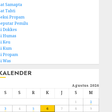
Sat Samapta
Sat Tahti
Seksi Propam
Seputar Pemilu
Si Dokkes
Si Humas
Si Keu
Si Kum
Si Propam
Si Was
KALENDER
Agustus 2026
S
S
R
K
J
S
M
1
2
3
4
5
6
7
8
9