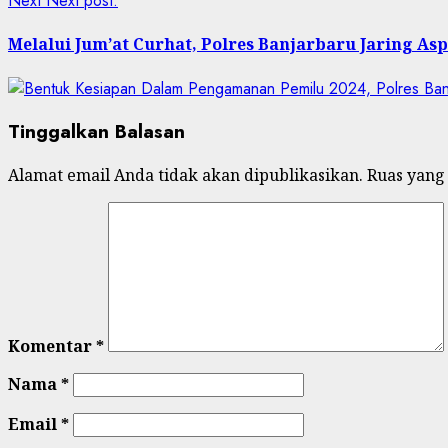
Next
Next post:
Melalui Jum’at Curhat, Polres Banjarbaru Jaring A
Tinggalkan Balasan
Alamat email Anda tidak akan dipublikasikan.
Ruas yang
Komentar
*
Nama
*
Email
*