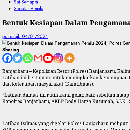
Sat Samapta
Seputar Pemilu
Bentuk Kesiapan Dalam Pengamanan
polresbjb
04/01/2024
Sharing
Banjarbaru – Kepolisian Resor (Polres) Banjarbaru, Kal
Latihan ini bertujuan untuk meningkatkan kemampuan P
dan ketertiban masyarakat (Kamtibmas).
“Latihan dalmas ini rutin kami gelar, baik sebelum mau
Kapolres Banjarbaru, AKBP Dody Harza Kusumah, S.I.K., S.
Latihan Dalmas yang digelar Polres Banjarbaru meliputi
SOP penggunaan gas air mata dan water canon. Materi-ma