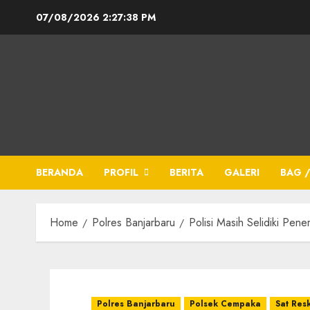
07/08/2026
2:27:39 PM
BERANDA
PROFIL
BERITA
GALERI
BAG /
Home
Polres Banjarbaru
Polisi Masih Selidiki P
Polres Banjarbaru
Polsek Cempaka
Sat Res