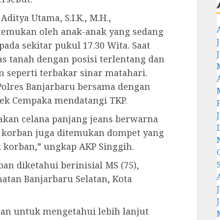
ditya Utama, S.I.K., M.H.,
temukan oleh anak-anak yang sedang
J
ada sekitar pukul 17.30 Wita. Saat
as tanah dengan posisi terlentang
dan
seperti terbakar sinar matahari.
 Polres Banjarbaru bersama dengan
lsek Cempaka mendatangi TKP.
kan celana panjang jeans berwarna
g korban juga ditemukan dompet yang
k korban,” ungkap AKP Singgih.
an diketahui berinisial MS (75),
tan Banjarbaru Selatan, Kota
J
an untuk mengetahui lebih lanjut