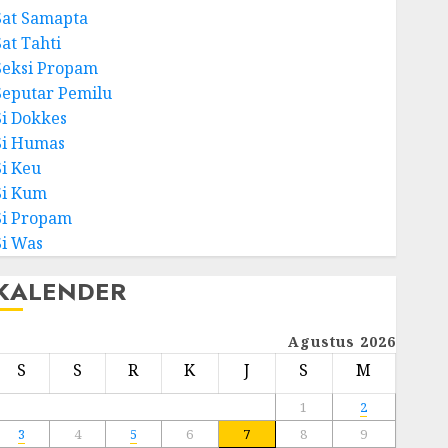
Sat Samapta
Sat Tahti
Seksi Propam
Seputar Pemilu
Si Dokkes
Si Humas
Si Keu
Si Kum
Si Propam
Si Was
KALENDER
Agustus 2026
S
S
R
K
J
S
M
1
2
3
4
5
6
7
8
9