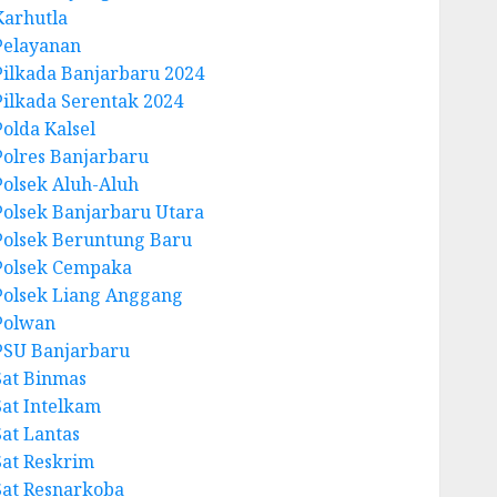
Karhutla
Pelayanan
Pilkada Banjarbaru 2024
Pilkada Serentak 2024
Polda Kalsel
Polres Banjarbaru
Polsek Aluh-Aluh
Polsek Banjarbaru Utara
Polsek Beruntung Baru
Polsek Cempaka
Polsek Liang Anggang
Polwan
PSU Banjarbaru
Sat Binmas
Sat Intelkam
Sat Lantas
Sat Reskrim
Sat Resnarkoba