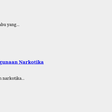
bu yang...
hgunaan Narkotika
 narkotika...