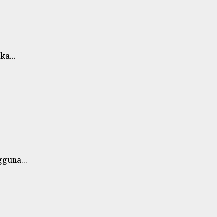
a...
guna...